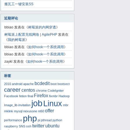
搬瓦工一键安装SS
近期评论
bbiao
发表在《
树莓派的内网穿透
》
树莓派上配置无线网络 | AgilePHP
发表在
《
我的树莓派
》
bbiao
发表在《
如何hook一个系统调用
》
bbiao
发表在《
如何hook一个系统调用
》
zaykl
发表在《
如何hook一个系统调用
》
标签
bcdedit
2010
android
apache
boot
bootsect
career
centos
chrome
CodeIgniter
Firefox
Facebook
fetion
final
fixmbr
Hadoop
job
Linux
Image_lib
invitation
mbr
offer
mklink
mysql
nexusone
nt60
php
performance
pi
pthread
python
twitter
ubuntu
raspberry
SNS
ssh