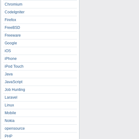
Chromium
CodeIgniter
Firefox
FreeBSD
Freeware
Google
iOS
iPhone
iPod Touch
Java
JavaScript
Job Hunting
Laravel
Linux
Mobile
Nokia
opensource
PHP