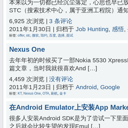
本来以为一切都已经沉尘落定，心思也早已
STC（搜索技术中心，属于亚洲工程院）通知我
6,925 次浏览 |
3 条评论
2011年1月30日 | 归档于
Job Hunting
,
感悟
,
标签:
offer
,
stc
,
微软
,
毁约
,
百度
,
选择
,
面试
Nexus One
去年年初的时候买了一部Nokia 5530 Xpre
篇文章，当时我就很喜欢And […]
4,459 次浏览 |
没有评论
2011年1月23日 | 归档于
Android
,
Google
标签:
KT
,
Nexus One
,
OTA
,
刷机
,
金卡
在Android Emulator上安装App Marke
很多人安装Android SDK是为了尝试一下里面
之后就会比较失望的发现Emul […]