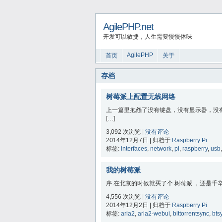
AgilePHP.net
开发可以敏捷，人生需要慢慢体味
AgilePHP
首页
关于
存档
树莓派上配置无线网络
上一篇里抱怨了没有键盘，没有显示器，没
[…]
3,092 次浏览 |
没有评论
2014年12月7日 | 归档于
Raspberry Pi
标签:
interfaces
,
network
,
pi
,
raspberry
,
usb
我的树莓派
序 在北京的时候就买了个 树莓派 ，还是千
4,556 次浏览 |
没有评论
2014年12月2日 | 归档于
Raspberry Pi
标签:
aria2
,
aria2-webui
,
bittorrentsync
,
bts