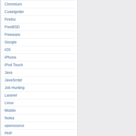
Chromium
CodeIgniter
Firefox
FreeBSD
Freeware
Google
iOS
iPhone
iPod Touch
Java
JavaScript
Job Hunting
Laravel
Linux
Mobile
Nokia
opensource
PHP