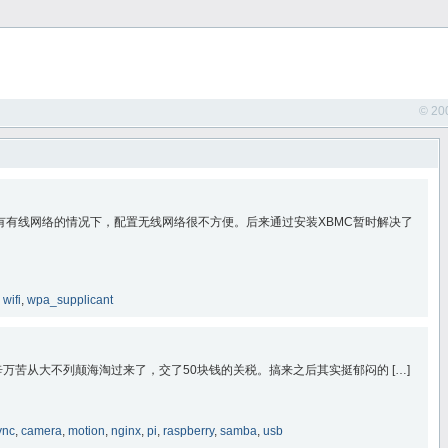
© 20
有有线网络的情况下，配置无线网络很不方便。后来通过安装XBMC暂时解决了
,
wifi
,
wpa_supplicant
辛万苦从大不列颠海淘过来了，交了50块钱的关税。搞来之后其实挺郁闷的 […]
ync
,
camera
,
motion
,
nginx
,
pi
,
raspberry
,
samba
,
usb