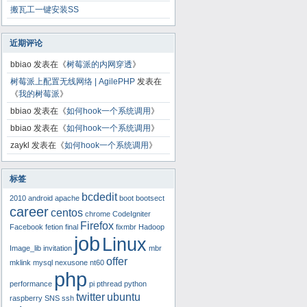
搬瓦工一键安装SS
近期评论
bbiao
发表在《
树莓派的内网穿透
》
树莓派上配置无线网络 | AgilePHP
发表在
《
我的树莓派
》
bbiao
发表在《
如何hook一个系统调用
》
bbiao
发表在《
如何hook一个系统调用
》
zaykl
发表在《
如何hook一个系统调用
》
标签
bcdedit
2010
android
apache
boot
bootsect
career
centos
chrome
CodeIgniter
Firefox
Facebook
fetion
final
fixmbr
Hadoop
job
Linux
Image_lib
invitation
mbr
offer
mklink
mysql
nexusone
nt60
php
performance
pi
pthread
python
twitter
ubuntu
raspberry
SNS
ssh