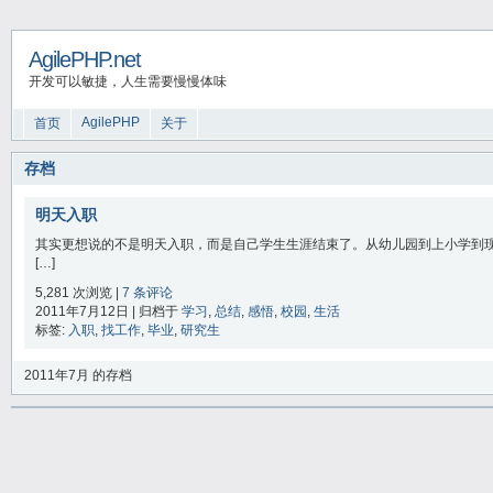
AgilePHP.net
开发可以敏捷，人生需要慢慢体味
AgilePHP
首页
关于
存档
明天入职
其实更想说的不是明天入职，而是自己学生生涯结束了。从幼儿园到上小学到现
[…]
5,281 次浏览 |
7 条评论
2011年7月12日 | 归档于
学习
,
总结
,
感悟
,
校园
,
生活
标签:
入职
,
找工作
,
毕业
,
研究生
2011年7月 的存档