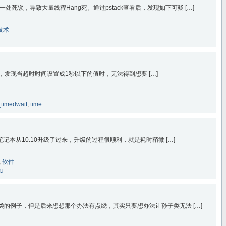
死锁，导致大量线程Hang死。通过pstack查看后，发现如下可疑 […]
技术
it的时候，发现当超时时间设置成1秒以下的值时，无法得到想要 […]
timedwait
,
time
我的笔记本从10.10升级了过来，升级的过程很顺利，就是耗时稍微 […]
,
软件
tu
al类的例子，但是后来想想那个办法有点绕，其实只要想办法让孙子类无法 […]