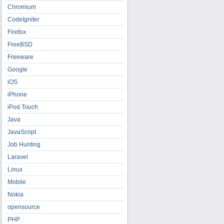
Chromium
CodeIgniter
Firefox
FreeBSD
Freeware
Google
iOS
iPhone
iPod Touch
Java
JavaScript
Job Hunting
Laravel
Linux
Mobile
Nokia
opensource
PHP