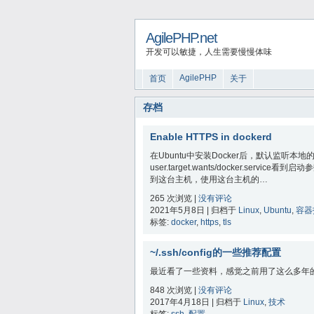
AgilePHP.net
开发可以敏捷，人生需要慢慢体味
AgilePHP
首页
关于
存档
Enable HTTPS in dockerd
在Ubuntu中安装Docker后，默认监听本地的socke
user.target.wants/docker.service看
到这台主机，使用这台主机的…
265 次浏览 |
没有评论
2021年5月8日 | 归档于
Linux
,
Ubuntu
,
容器
标签:
docker
,
https
,
tls
~/.ssh/config的一些推荐配置
最近看了一些资料，感觉之前用了这么多年的 s
848 次浏览 |
没有评论
2017年4月18日 | 归档于
Linux
,
技术