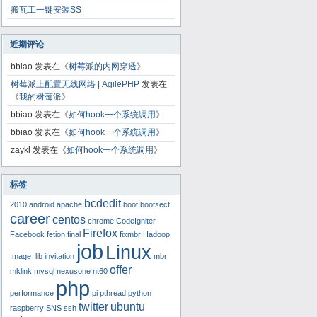
搬瓦工一键安装SS
近期评论
bbiao
发表在《
树莓派的内网穿透
》
树莓派上配置无线网络 | AgilePHP
发表在
《
我的树莓派
》
bbiao
发表在《
如何hook一个系统调用
》
bbiao
发表在《
如何hook一个系统调用
》
zaykl
发表在《
如何hook一个系统调用
》
标签
bcdedit
2010
android
apache
boot
bootsect
career
centos
chrome
CodeIgniter
Firefox
Facebook
fetion
final
fixmbr
Hadoop
job
Linux
Image_lib
invitation
mbr
offer
mklink
mysql
nexusone
nt60
php
performance
pi
pthread
python
twitter
ubuntu
raspberry
SNS
ssh