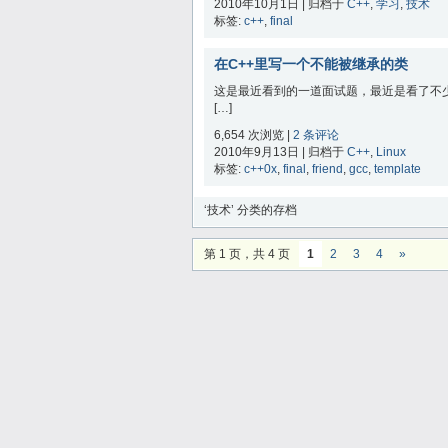
2010年10月1日 | 归档于
C++
,
学习
,
技术
标签:
c++
,
final
在C++里写一个不能被继承的类
这是最近看到的一道面试题，最近是看了不少
[…]
6,654 次浏览 |
2 条评论
2010年9月13日 | 归档于
C++
,
Linux
标签:
c++0x
,
final
,
friend
,
gcc
,
template
‘技术’ 分类的存档
第 1 页，共 4 页
1
2
3
4
»