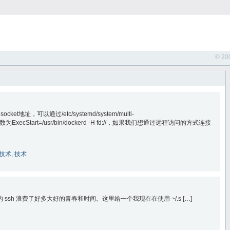
© 20
t地址，可以通过/etc/systemd/system/multi-
到启动参数为ExecStart=/usr/bin/dockerd -H fd://，如果我们想通过远程访问的方式连接
技术
,
技术
sh 浪费了好多大好的青春和时间。这里给一个我现在在使用 ~/.s […]