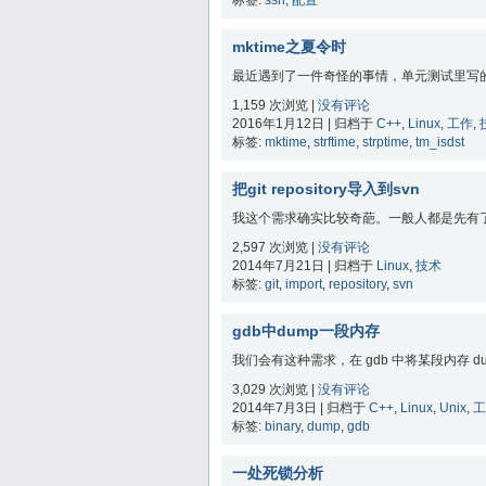
标签:
ssh
,
配置
mktime之夏令时
最近遇到了一件奇怪的事情，单元测试里写的一
1,159 次浏览 |
没有评论
2016年1月12日 | 归档于
C++
,
Linux
,
工作
,
标签:
mktime
,
strftime
,
strptime
,
tm_isdst
把git repository导入到svn
我这个需求确实比较奇葩。一般人都是先有了svn了
2,597 次浏览 |
没有评论
2014年7月21日 | 归档于
Linux
,
技术
标签:
git
,
import
,
repository
,
svn
gdb中dump一段内存
我们会有这种需求，在 gdb 中将某段内存 d
3,029 次浏览 |
没有评论
2014年7月3日 | 归档于
C++
,
Linux
,
Unix
,
工
标签:
binary
,
dump
,
gdb
一处死锁分析