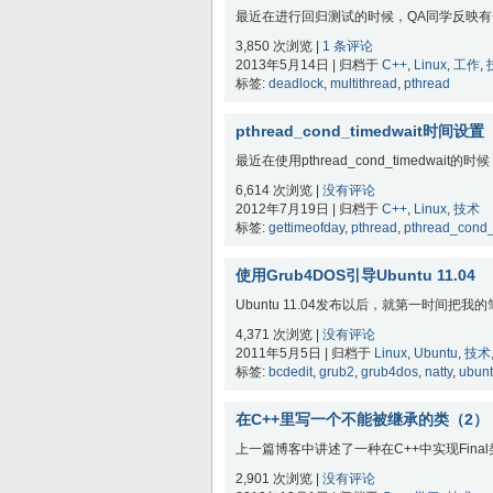
最近在进行回归测试的时候，QA同学反映有一处
3,850 次浏览 |
1 条评论
2013年5月14日 | 归档于
C++
,
Linux
,
工作
,
标签:
deadlock
,
multithread
,
pthread
pthread_cond_timedwait时间设置
最近在使用pthread_cond_timedwa
6,614 次浏览 |
没有评论
2012年7月19日 | 归档于
C++
,
Linux
,
技术
标签:
gettimeofday
,
pthread
,
pthread_cond_
使用Grub4DOS引导Ubuntu 11.04
Ubuntu 11.04发布以后，就第一时间把
4,371 次浏览 |
没有评论
2011年5月5日 | 归档于
Linux
,
Ubuntu
,
技术
标签:
bcdedit
,
grub2
,
grub4dos
,
natty
,
ubun
在C++里写一个不能被继承的类（2）
上一篇博客中讲述了一种在C++中实现Fin
2,901 次浏览 |
没有评论