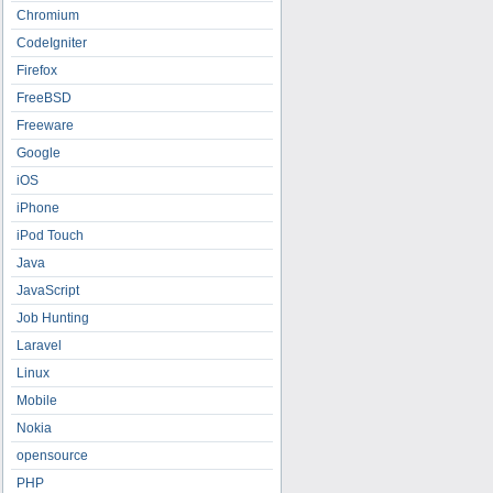
Chromium
CodeIgniter
Firefox
FreeBSD
Freeware
Google
iOS
iPhone
iPod Touch
Java
JavaScript
Job Hunting
Laravel
Linux
Mobile
Nokia
opensource
PHP