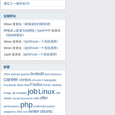
搬瓦工一键安装SS
近期评论
bbiao
发表在《
树莓派的内网穿透
》
树莓派上配置无线网络 | AgilePHP
发表在
《
我的树莓派
》
bbiao
发表在《
如何hook一个系统调用
》
bbiao
发表在《
如何hook一个系统调用
》
zaykl
发表在《
如何hook一个系统调用
》
标签
bcdedit
2010
android
apache
boot
bootsect
career
centos
chrome
CodeIgniter
Firefox
Facebook
fetion
final
fixmbr
Hadoop
job
Linux
Image_lib
invitation
mbr
offer
mklink
mysql
nexusone
nt60
php
performance
pi
pthread
python
twitter
ubuntu
raspberry
SNS
ssh