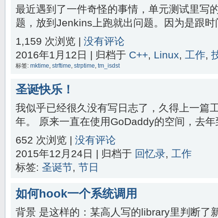
最近遇到了一件奇怪的事情，单元测试里写
题，放到Jenkins上跑就出问题。因为是跟时间
1,159 次浏览 |
没有评论
2016年1月12日 | 归档于
C++
,
Linux
,
工作
,
标签:
mktime
,
strftime
,
strptime
,
tm_isdst
圣诞快乐！
我似乎已经很久没有写日志了，久得上一篇
年。 原来一直在使用GoDaddy的空间，去年到
652 次浏览 |
没有评论
2015年12月24日 | 归档于
回忆录
,
工作
标签:
圣诞节
,
节日
如何hook一个系统调用
背景 是这样的：某高人写的library里判断了新s