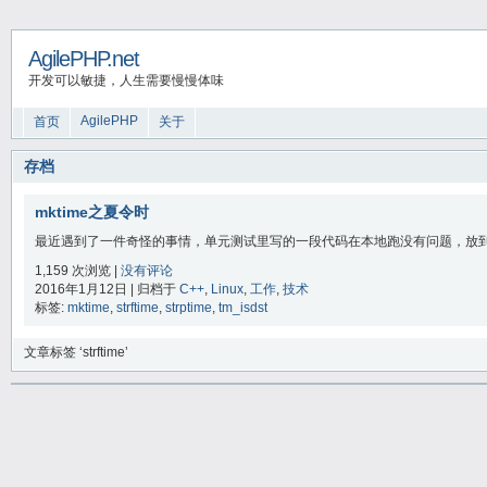
AgilePHP.net
开发可以敏捷，人生需要慢慢体味
AgilePHP
首页
关于
存档
mktime之夏令时
最近遇到了一件奇怪的事情，单元测试里写的一段代码在本地跑没有问题，放到Jen
1,159 次浏览 |
没有评论
2016年1月12日 | 归档于
C++
,
Linux
,
工作
,
技术
标签:
mktime
,
strftime
,
strptime
,
tm_isdst
文章标签 ‘strftime’