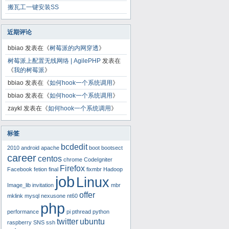
搬瓦工一键安装SS
近期评论
bbiao
发表在《
树莓派的内网穿透
》
树莓派上配置无线网络 | AgilePHP
发表在
《
我的树莓派
》
bbiao
发表在《
如何hook一个系统调用
》
bbiao
发表在《
如何hook一个系统调用
》
zaykl
发表在《
如何hook一个系统调用
》
标签
bcdedit
2010
android
apache
boot
bootsect
career
centos
chrome
CodeIgniter
Firefox
Facebook
fetion
final
fixmbr
Hadoop
job
Linux
Image_lib
invitation
mbr
offer
mklink
mysql
nexusone
nt60
php
performance
pi
pthread
python
twitter
ubuntu
raspberry
SNS
ssh