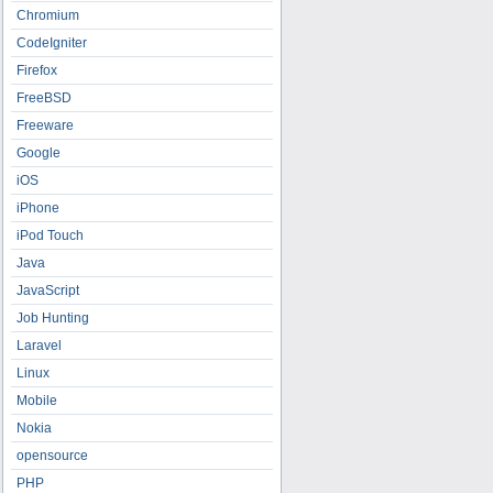
Chromium
CodeIgniter
Firefox
FreeBSD
Freeware
Google
iOS
iPhone
iPod Touch
Java
JavaScript
Job Hunting
Laravel
Linux
Mobile
Nokia
opensource
PHP